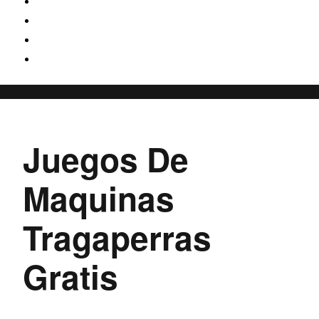
LAVADO
.
ALQUILER
MAQUINARIA OCASIÓN
ALLU
23 OCTUBRE, 2025
Juegos De
Maquinas
Tragaperras
Gratis