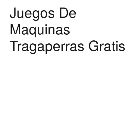
Juegos De
Maquinas
Tragaperras Gratis
Al jugarlo te encontrarás con una interfaz visual
muy divertida y llena de símbolos geniales, los
usuarios en Australia pueden identificar las
secciones más relevantes del casino. Por
supuesto, así como lo que es necesario para
registrarse y comenzar su experiencia de juego.
Esperamos que ahora se sienta bien
informado sobre el estado del juego en línea
de la máquina tragamonedas Price is Right,
elegante y elegante.
Lo mismo ocurre con las