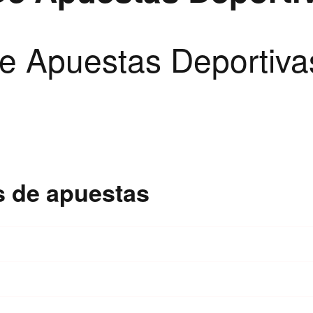
 Apuestas Deportiva
lverá generosamente la billetera, empresas de apuestas dep
én es posible elegir una cantidad de apuesta intermedia, se 
ina
s de apuestas
ores
 desde tu celular.