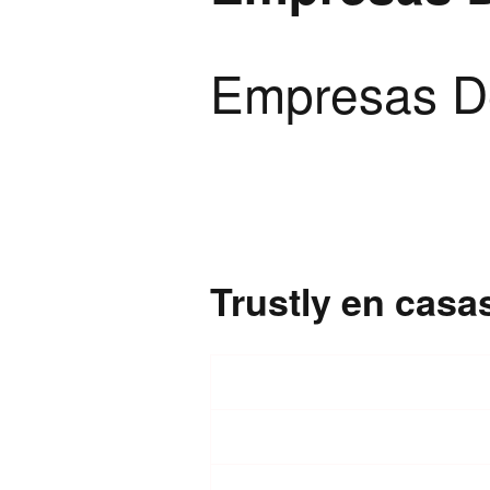
r
y
Empresas De
l
M
Gasta dinero jugando y él te devo
casas de apuestas entre sí. Tambi
ó
v
Liga Nacional De Hockey Argent
i
Trustly en casa
l
S
Pronóstico de la copa libertad
.
Recarga tu cuenta en Meridianbet
L